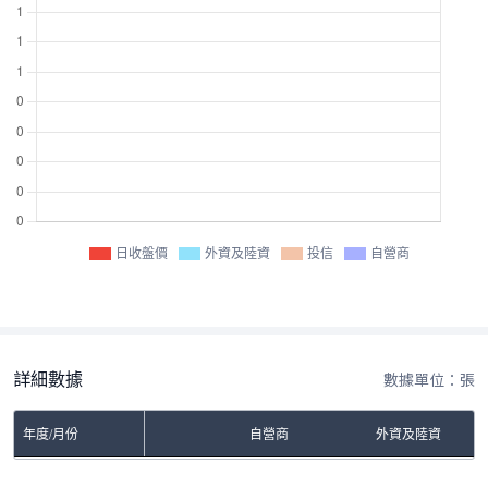
日收盤價
外資及陸資
投信
自營商
詳細數據
數據單位：張
年度/月份
自營商
外資及陸資
No Rows To Show