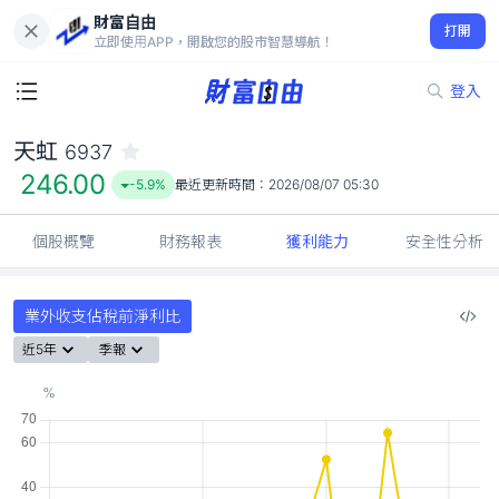
財富自由
天虹 6937
打開
246.00
-5.9%
立即使用APP，開啟您的股市智慧導航！
登入
天虹
6937
246.00
-5.9%
最近更新時間：
2026/08/07 05:30
個股概覽
財務報表
獲利能力
安全性分析
業外收支佔稅前淨利比
近5年
季報