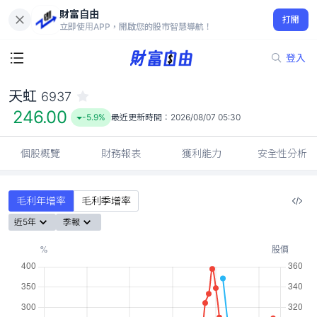
財富自由
天虹 6937
打開
246.00
-5.9%
立即使用APP，開啟您的股市智慧導航！
登入
天虹
6937
246.00
-5.9%
最近更新時間：
2026/08/07 05:30
個股概覽
財務報表
獲利能力
安全性分析
毛利年增率
毛利季增率
近5年
季報