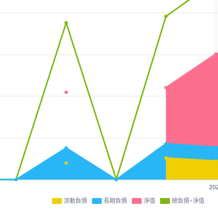
流動負債
長期負債
淨值
總負債+淨值