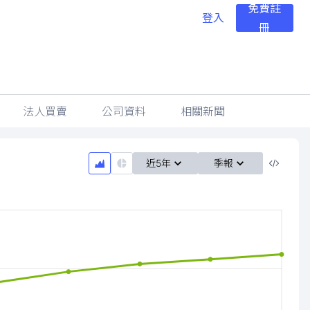
免費註
登入
冊
法人買賣
公司資料
相關新聞
近5年
季報