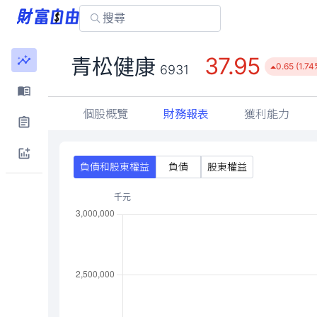
37.95
青松健康
0.65 (1.74
6931
個股概覽
財務報表
獲利能力
負債和股東權益
負債
股東權益