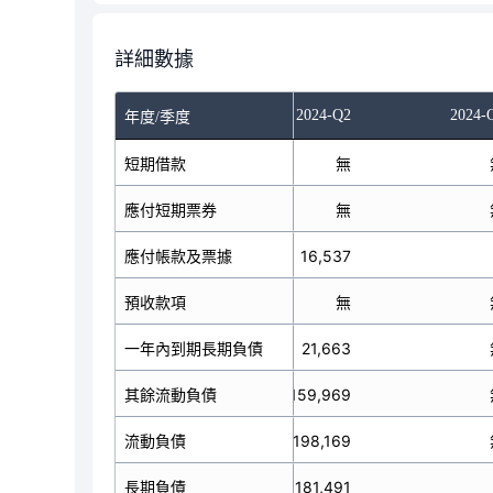
詳細數據
023-Q2
2023-Q4
2024-Q2
2024-
年度/季度
短期借款
無
無
應付短期票券
無
無
應付帳款及票據
0
16,537
預收款項
無
無
一年內到期長期負債
無
21,663
其餘流動負債
無
159,969
流動負債
無
198,169
長期負債
0
181,491