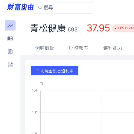
37.95
青松健康
0.65 (1.74
6931
個股概覽
財務報表
獲利能力
平均現金股息殖利率