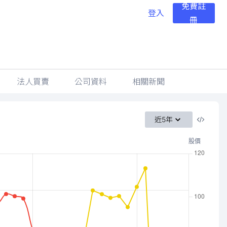
免費註
登入
冊
法人買賣
公司資料
相關新聞
近5年