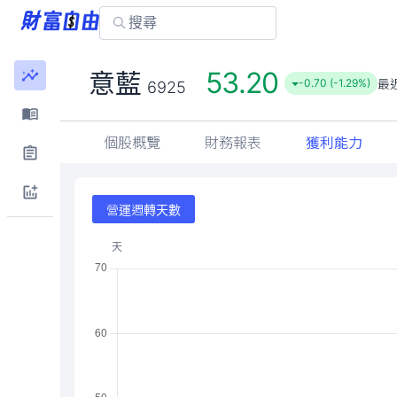
53.20
意藍
最
-0.70 (-1.29%)
6925
個股概覽
財務報表
獲利能力
營運週轉天數