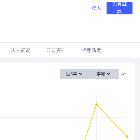
免費註
登入
冊
法人買賣
公司資料
相關新聞
近5年
季報