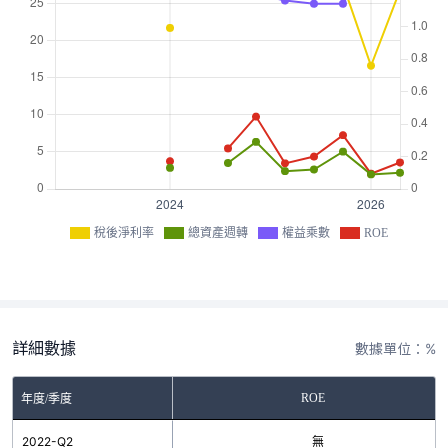
稅後淨利率
總資產週轉
權益乘數
ROE
詳細數據
數據單位：%
ROE
年度/季度
2022-Q2
無