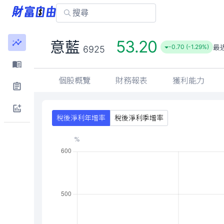
53.20
意藍
最
-0.70 (-1.29%)
6925
個股概覽
財務報表
獲利能力
稅後淨利年增率
稅後淨利季增率