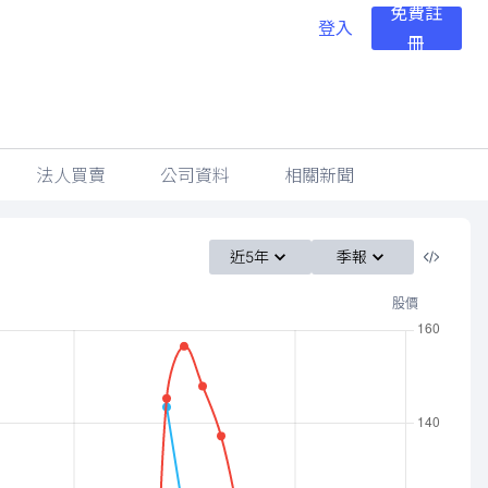
免費註
登入
冊
法人買賣
公司資料
相關新聞
近5年
季報