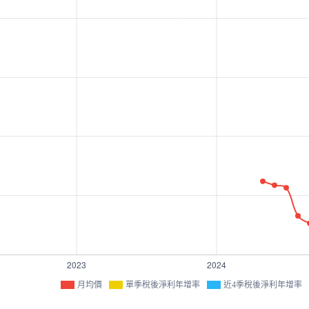
月均價
單季稅後淨利年增率
近4季稅後淨利年增率