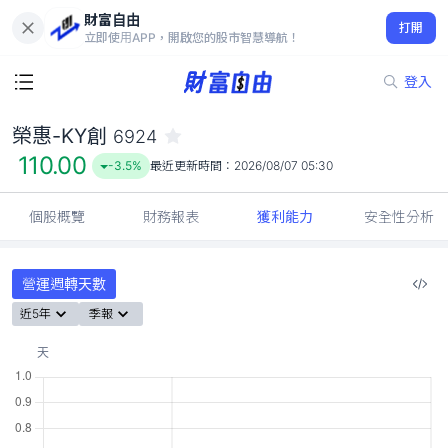
財富自由
榮惠-KY創 6924
打開
110.00
-3.5%
立即使用APP，開啟您的股市智慧導航！
登入
榮惠-KY創
6924
110.00
-3.5%
最近更新時間：
2026/08/07 05:30
個股概覽
財務報表
獲利能力
安全性分析
營運週轉天數
近5年
季報