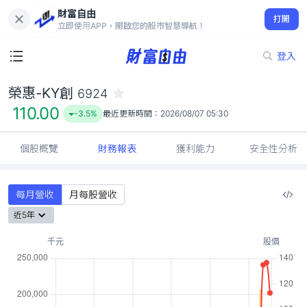
財富自由
榮惠-KY創 6924
打開
110.00
-3.5%
立即使用APP，開啟您的股市智慧導航！
登入
榮惠-KY創
6924
110.00
-3.5%
最近更新時間：
2026/08/07 05:30
個股概覽
財務報表
獲利能力
安全性分析
每月營收
月每股營收
近5年