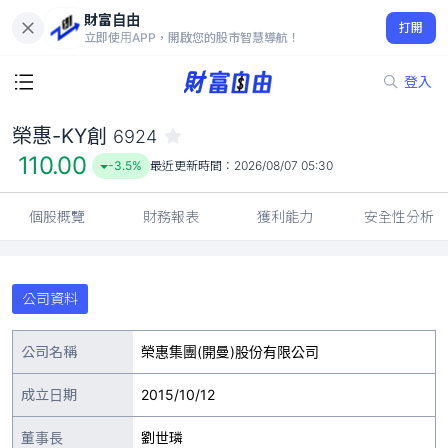
財富自由
榮惠-KY創 6924
打開
110.00
-3.5%
立即使用APP，開啟您的股市智慧導航！
登入
榮惠-KY創
6924
110.00
-3.5%
最近更新時間：
2026/08/07 05:30
個股概覽
財務報表
獲利能力
安全性分析
公司資料
公司名稱
榮惠集團(開曼)股份有限公司
成立日期
2015/10/12
董事長
劉世璘