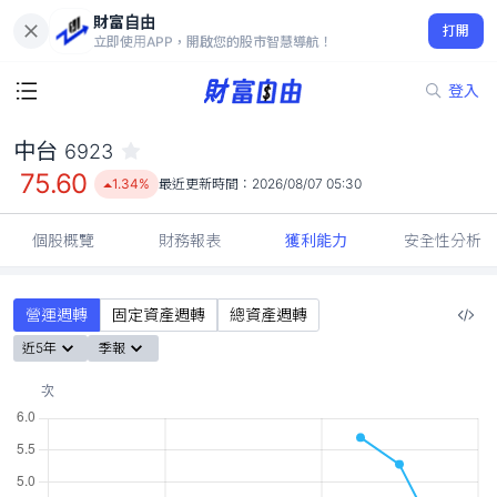
財富自由
中台 6923
打開
75.60
1.34%
立即使用APP，開啟您的股市智慧導航！
登入
中台
6923
75.60
1.34%
最近更新時間：
2026/08/07 05:30
個股概覽
財務報表
獲利能力
安全性分析
營運週轉
固定資產週轉
總資產週轉
近5年
季報