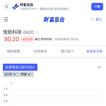
財富自由
恆勁科技 6920
打開
80.20
4.23%
立即使用APP，開啟您的股市智慧導航！
登入
恆勁科技
6920
80.20
4.23%
最近更新時間：
2026/08/07 05:30
個股概覽
財務報表
獲利能力
安全性分析
營業現金流對淨利比
近5年
季報