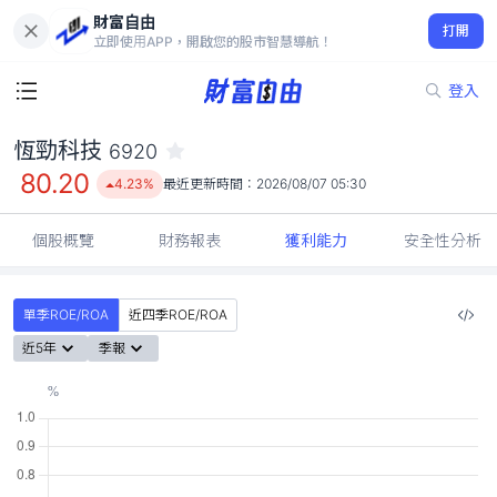
財富自由
恆勁科技 6920
打開
80.20
4.23%
立即使用APP，開啟您的股市智慧導航！
登入
恆勁科技
6920
80.20
4.23%
最近更新時間：
2026/08/07 05:30
個股概覽
財務報表
獲利能力
安全性分析
單季ROE/ROA
近四季ROE/ROA
近5年
季報