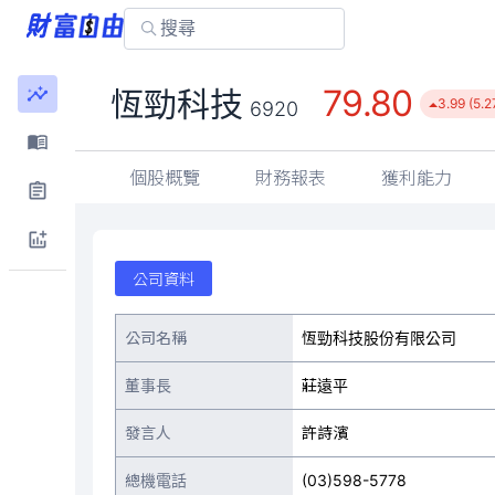
79.80
恆勁科技
3.99 (5.
6920
個股概覽
財務報表
獲利能力
公司資料
公司名稱
恆勁科技股份有限公司
董事長
莊遠平
發言人
許詩濱
總機電話
(03)598-5778