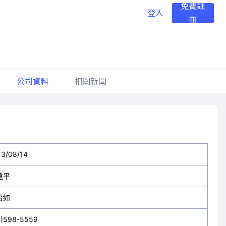
免費註
登入
冊
公司資料
相關新聞
13/08/14
遠平
怡如
3)598-5559