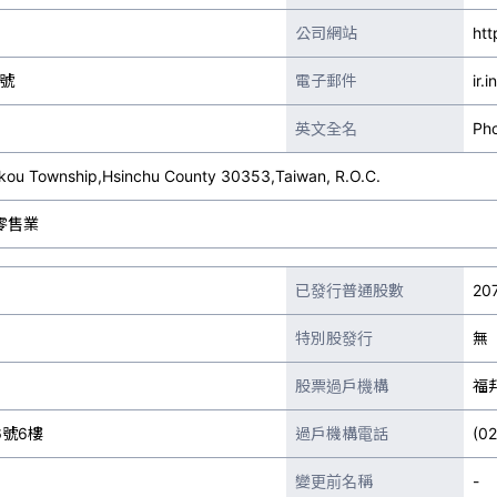
公司網站
htt
7號
電子郵件
ir.
英文全名
Pho
ukou Township,Hsinchu County 30353,Taiwan, R.O.C.
零售業
已發行普通股數
207
特別股發行
無
股票過戶機構
福
號6樓
過戶機構電話
(0
變更前名稱
-