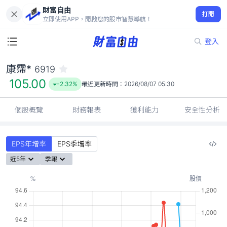
財富自由
康霈* 6919
打開
105.00
-2.32%
立即使用APP，開啟您的股市智慧導航！
登入
康霈*
6919
105.00
-2.32%
最近更新時間：
2026/08/07 05:30
個股概覽
財務報表
獲利能力
安全性分析
EPS年增率
EPS季增率
近5年
季報