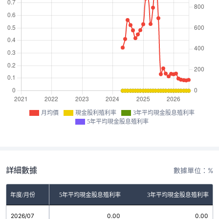
月均價
現金股利殖利率
3年平均現金股息殖利率
5年平均現金股息殖利率
詳細數據
數據單位：%
金股利殖利率
年度/月份
5年平均現金股息殖利率
3年平均現金股息殖利率
2026/07
0.00
0.00
0.00