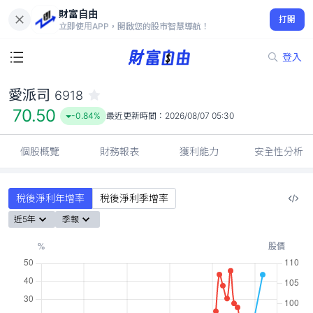
財富自由
愛派司 6918
打開
70.50
-0.84%
立即使用APP，開啟您的股市智慧導航！
登入
愛派司
6918
70.50
-0.84%
最近更新時間：
2026/08/07 05:30
個股概覽
財務報表
獲利能力
安全性分析
稅後淨利年增率
稅後淨利季增率
近5年
季報