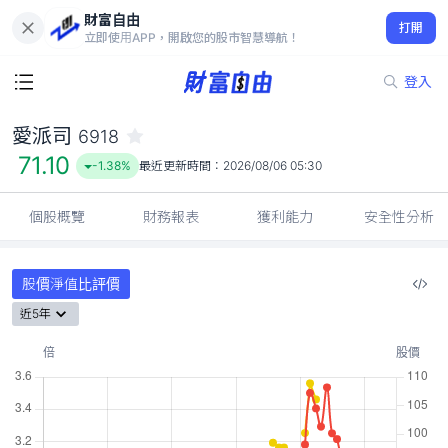
財富自由
愛派司 6918
打開
71.10
-1.38%
立即使用APP，開啟您的股市智慧導航！
登入
愛派司
6918
71.10
-1.38%
最近更新時間：
2026/08/06 05:30
個股概覽
財務報表
獲利能力
安全性分析
股價淨值比評價
近5年