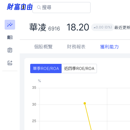
18.20
華凌
最近更
0.00 (0%)
6916
個股概覽
財務報表
獲利能力
單季ROE/ROA
近四季ROE/ROA