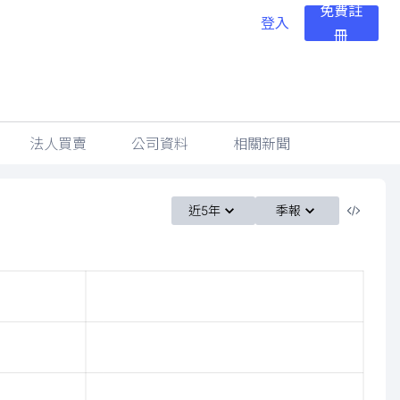
免費註
登入
冊
法人買賣
公司資料
相關新聞
近5年
季報