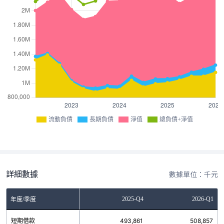
流動負債
長期負債
淨值
總負債+淨值
詳細數據
數據單位：千元
Q2
2025-Q3
2025-Q4
2026-Q1
年度/季度
6
短期借款
491,914
493,861
508,857