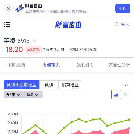
財富自由
華凌 6916
打開
18.20
0.27%
立即使用APP，開啟您的股市智慧導航！
登入
華凌
6916
18.20
0.27%
最近更新時間：
2026/08/06 05:30
個股概覽
財務報表
獲利能力
安全性分析
負債和股東權益
負債
股東權益
近5年
季報