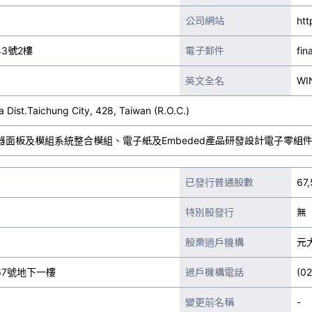
公司網站
htt
3號2樓
電子郵件
fin
英文全名
WIN
a Dist.Taichung City, 428, Taiwan (R.O.C.)
D顯示器面板及模組系統整合模組、電子紙及Embeded產品研發設計電子零
已發行普通股數
67
特別股發行
無
股票過戶機構
元
7號地下一樓
過戶機構電話
(0
變更前名稱
-