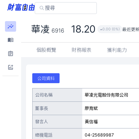
18.20
華凌
最近更
0.00 (0%)
6916
個股概覽
財務報表
獲利能力
公司資料
公司名稱
華凌光電股份有限公司
董事長
廖育斌
發言人
黃信福
總機電話
04-25689987