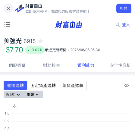
財富自由
美強光 6915
打開
37.70
-0.02%
立即使用APP，開啟您的股市智慧導航！
登入
美強光
6915
37.70
-0.02%
最近更新時間：
2026/08/06 05:30
個股概覽
財務報表
獲利能力
安全性分析
營運週轉
固定資產週轉
總資產週轉
近5年
季報