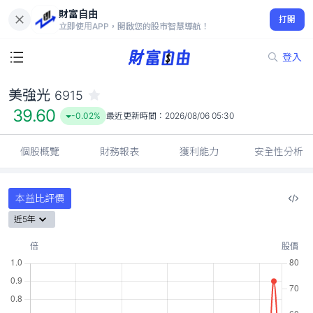
財富自由
美強光 6915
打開
39.60
-0.02%
立即使用APP，開啟您的股市智慧導航！
登入
美強光
6915
39.60
-0.02%
最近更新時間：
2026/08/06 05:30
個股概覽
財務報表
獲利能力
安全性分析
本益比評價
近5年