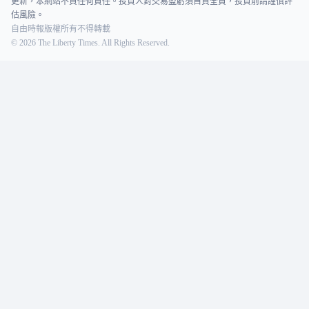
更新，本網站不負任何責任。投資人對交易盈虧須自負全責，投資前請謹慎評
估風險。
自由時報版權所有不得轉載
©
2026
The Liberty Times. All Rights Reserved.