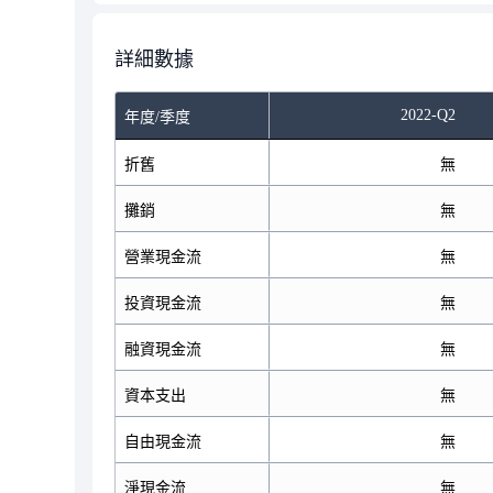
詳細數據
2022-Q2
年度/季度
折舊
無
攤銷
無
營業現金流
無
投資現金流
無
融資現金流
無
資本支出
無
自由現金流
無
淨現金流
無