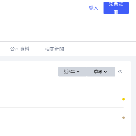
免費註
登入
冊
公司資料
相關新聞
近5年
季報