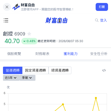
財富自由
創控 6909
打開
40.70
-0.48%
立即使用APP，開啟您的股市智慧導航！
登入
創控
6909
40.70
-0.48%
最近更新時間：
2026/08/07 05:30
個股概覽
財務報表
獲利能力
安全性分析
營運週轉
固定資產週轉
總資產週轉
近5年
季報