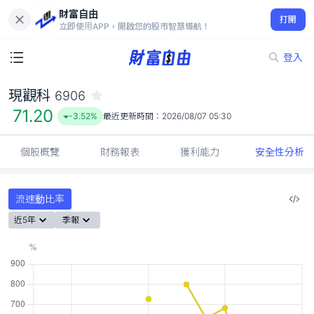
財富自由
現觀科 6906
打開
71.20
-3.52%
立即使用APP，開啟您的股市智慧導航！
登入
現觀科
6906
71.20
-3.52%
最近更新時間：
2026/08/07 05:30
個股概覽
財務報表
獲利能力
安全性分析
流速動比率
近5年
季報