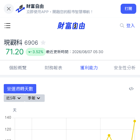
財富自由
現觀科 6906
打開
71.20
-3.52%
立即使用APP，開啟您的股市智慧導航！
登入
現觀科
6906
71.20
-3.52%
最近更新時間：
2026/08/07 05:30
個股概覽
財務報表
獲利能力
安全性分析
營運週轉天數
近5年
季報