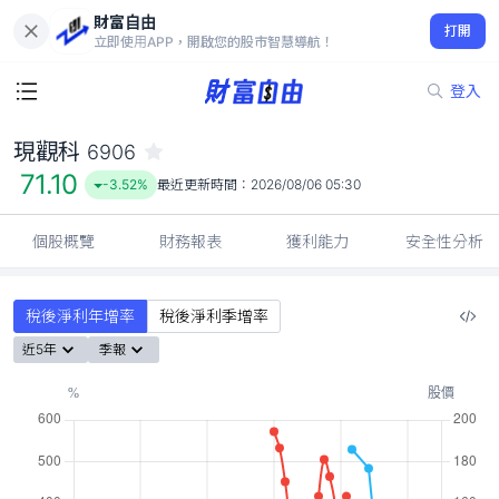
財富自由
現觀科 6906
打開
71.10
-3.52%
立即使用APP，開啟您的股市智慧導航！
登入
現觀科
6906
71.10
-3.52%
最近更新時間：
2026/08/06 05:30
個股概覽
財務報表
獲利能力
安全性分析
稅後淨利年增率
稅後淨利季增率
近5年
季報