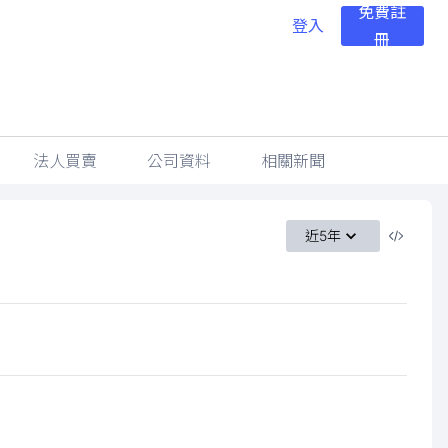
免費註
登入
冊
法人買賣
公司資料
相關新聞
近5年