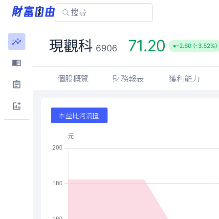
71.20
現觀科
-2.60 (-3.52%)
6906
個股概覽
財務報表
獲利能力
本益比河流圖