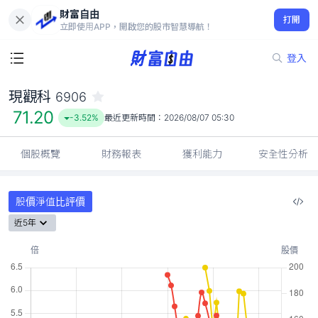
財富自由
現觀科 6906
打開
71.20
-3.52%
立即使用APP，開啟您的股市智慧導航！
登入
現觀科
6906
71.20
-3.52%
最近更新時間：
2026/08/07 05:30
個股概覽
財務報表
獲利能力
安全性分析
股價淨值比評價
近5年