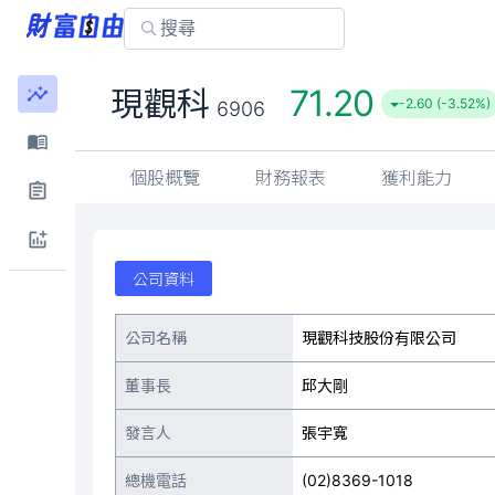
71.20
現觀科
-2.60 (-3.52%)
6906
個股概覽
財務報表
獲利能力
公司資料
公司名稱
現觀科技股份有限公司
董事長
邱大剛
發言人
張宇寬
總機電話
(02)8369-1018