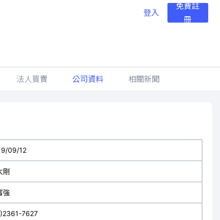
免費註
登入
冊
法人買賣
公司資料
相關新聞
19/09/12
大剛
富強
2)2361-7627