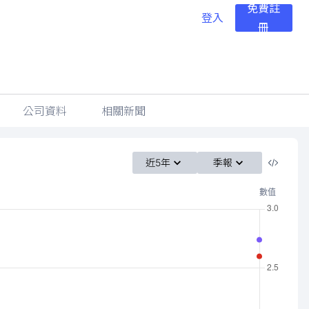
免費註
登入
冊
公司資料
相關新聞
近5年
季報