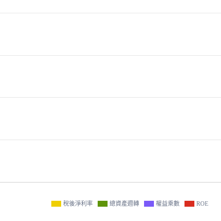
稅後淨利率
總資產週轉
權益乘數
ROE