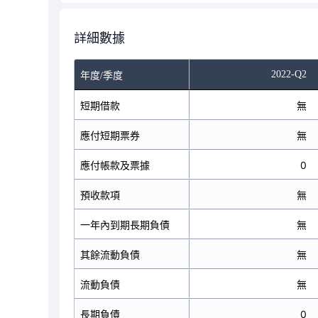
詳細數據
2022-Q2
年度/季度
短期借款
無
應付短期票券
無
應付帳款及票據
0
預收款項
無
一年內到期長期負債
無
其餘流動負債
無
流動負債
無
長期負債
0