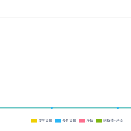
流動負債
長期負債
淨值
總負債+淨值