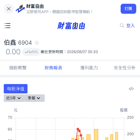
財富自由
伯鑫 6904
打開
0.00
NaN%
立即使用APP，開啟您的股市智慧導航！
登入
伯鑫
6904
0.00
NaN%
最近更新時間：
2026/08/07 05:30
個股概覽
財務報表
獲利能力
安全性分析
每股淨值
近5年
季報