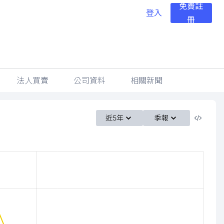
免費註
登入
冊
法人買賣
公司資料
相關新聞
近5年
季報