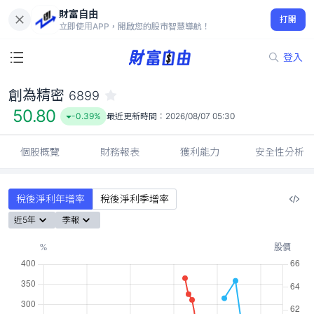
財富自由
創為精密 6899
打開
50.80
-0.39%
立即使用APP，開啟您的股市智慧導航！
登入
創為精密
6899
50.80
-0.39%
最近更新時間：
2026/08/07 05:30
個股概覽
財務報表
獲利能力
安全性分析
稅後淨利年增率
稅後淨利季增率
近5年
季報