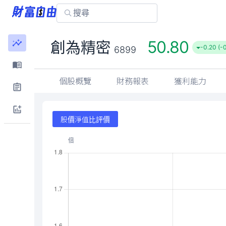
50.80
創為精密
-0.20 (-
6899
個股概覽
財務報表
獲利能力
股價淨值比評價