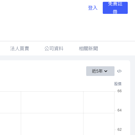
免費註
登入
冊
法人買賣
公司資料
相關新聞
近5年