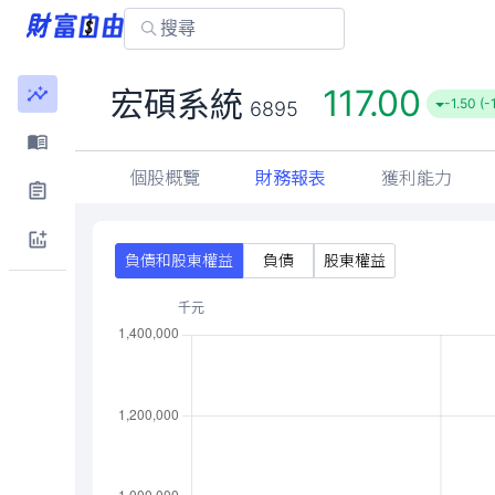
117.00
宏碩系統
-1.50 (-
6895
個股概覽
財務報表
獲利能力
負債和股東權益
負債
股東權益