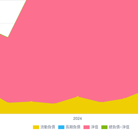
流動負債
長期負債
淨值
總負債+淨值