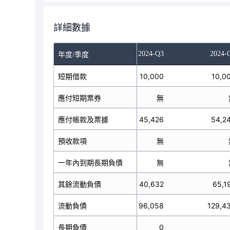
詳細數據
023-Q4
2024-Q1
2024-Q3
2024-
年度/季度
短期借款
10,000
10,000
10,0
應付短期票券
無
無
應付帳款及票據
19,374
45,426
54,2
預收款項
無
無
一年內到期長期負債
無
無
其餘流動負債
117,402
40,632
65,1
流動負債
146,776
96,058
129,4
長期負債
0
0