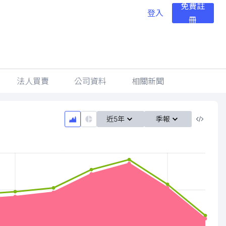
免費註
登入
冊
法人買賣
公司資料
相關新聞
近5年
季報