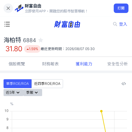
財富自由
海柏特 6884
打開
31.80
1.59%
立即使用APP，開啟您的股市智慧導航！
登入
海柏特
6884
31.80
1.59%
最近更新時間：
2026/08/07 05:30
個股概覽
財務報表
獲利能力
安全性分析
單季ROE/ROA
近四季ROE/ROA
近5年
季報