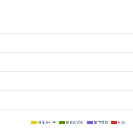
稅後淨利率
總資產週轉
權益乘數
ROE