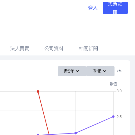
免費註
登入
冊
法人買賣
公司資料
相關新聞
近5年
季報