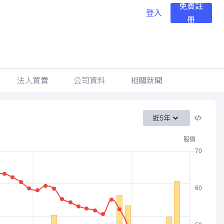
免費註
登入
冊
法人買賣
公司資料
相關新聞
近5年