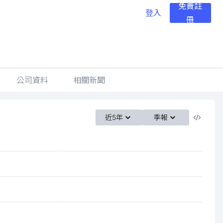
免費註
登入
冊
公司資料
相關新聞
近5年
季報