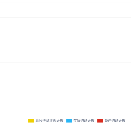
應收帳款收現天數
存貨週轉天數
營運週轉天數