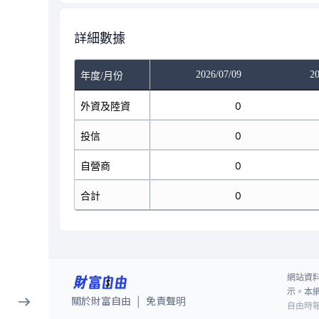
詳細數據
2026/07/09
20
年度/月份
外資及陸資
0
投信
0
自營商
0
合計
0
網站資
示。本
關於財富自由
免責聲明
|
自由時