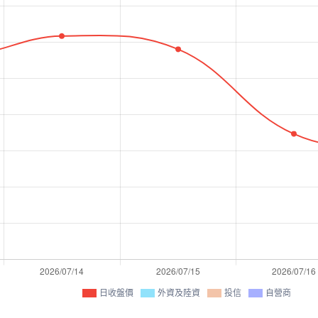
日收盤價
外資及陸資
投信
自營商