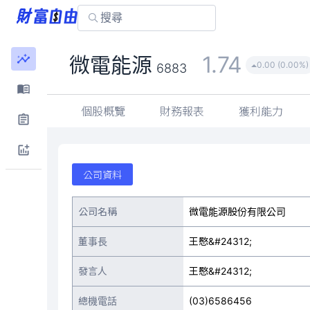
1.74
微電能源
0.00 (0.00%)
6883
個股概覽
財務報表
獲利能力
公司資料
公司名稱
微電能源股份有限公司
董事長
王愍&#24312;
發言人
王愍&#24312;
總機電話
(03)6586456