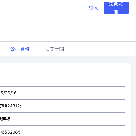
免費註
登入
冊
公司資料
相關新聞
15/06/16
&#24312;
缺待補
3)6582085