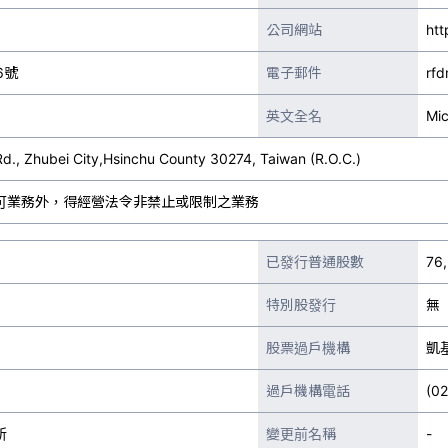
公司網站
ht
6號
電子郵件
rf
英文全名
Mic
Rd., Zhubei City,Hsinchu County 30274, Taiwan (R.O.C.)
可業務外，得經營法令非禁止或限制之業務
已發行普通股數
76
特別股發行
無
股票過戶機構
凱
過戶機構電話
(0
所
變更前名稱
-