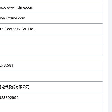
tps://www.rfdme.com
dme@rfdme.com
ro Electricity Co. Ltd.
,273,581
基證券股份有限公司
2)23892999