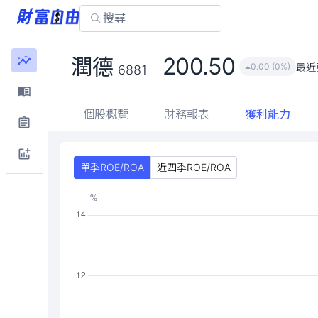
200.50
潤德
最近
0.00 (0%)
6881
個股概覽
財務報表
獲利能力
單季ROE/ROA
近四季ROE/ROA