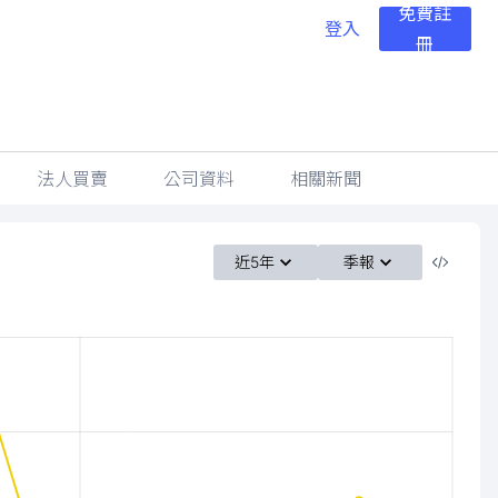
免費註
登入
冊
法人買賣
公司資料
相關新聞
近5年
季報