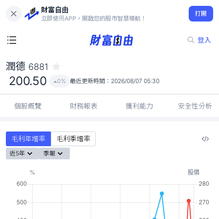
財富自由
潤德 6881
打開
200.50
0%
立即使用APP，開啟您的股市智慧導航！
登入
潤德
6881
200.50
0%
最近更新時間：
2026/08/07 05:30
個股概覽
財務報表
獲利能力
安全性分析
毛利年增率
毛利季增率
近5年
季報