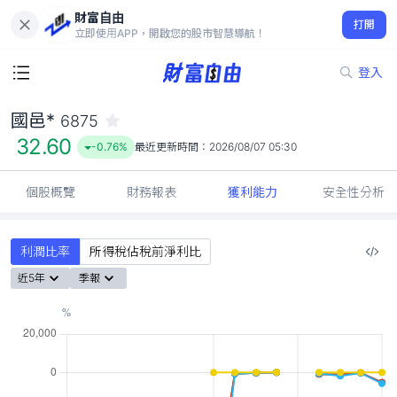
財富自由
國邑* 6875
打開
32.60
-0.76%
立即使用APP，開啟您的股市智慧導航！
登入
國邑*
6875
32.60
-0.76%
最近更新時間：
2026/08/07 05:30
個股概覽
財務報表
獲利能力
安全性分析
利潤比率
所得稅佔稅前淨利比
近5年
季報