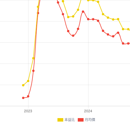
本益比
月均價