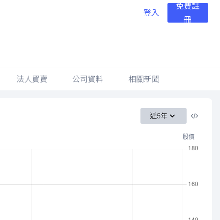
免費註
登入
冊
法人買賣
公司資料
相關新聞
近5年